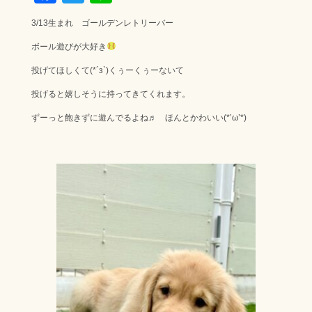
ac
wi
ne
3/13生まれ ゴールデンレトリーバー
e
tt
ボール遊びが大好き
b
er
投げてほしくて(*´з`)くぅーくぅーないて
o
ok
投げると嬉しそうに持ってきてくれます。
ずーっと飽きずに遊んでるよね♬ ほんとかわいい(*’ω’*)