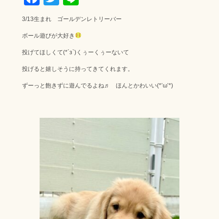
ac
wi
ne
3/13生まれ ゴールデンレトリーバー
e
tt
ボール遊びが大好き
b
er
投げてほしくて(*´з`)くぅーくぅーないて
o
ok
投げると嬉しそうに持ってきてくれます。
ずーっと飽きずに遊んでるよね♬ ほんとかわいい(*’ω’*)