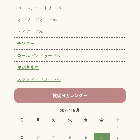
ゴールデンレトリーバー
オージードゥードル
トイプードル
チワプー
ゴールデンドゥードル
里親募集中
スタンダードプードル
投稿日カレンダー
2026年8月
日
月
火
水
木
金
土
1
2
3
4
5
6
7
8