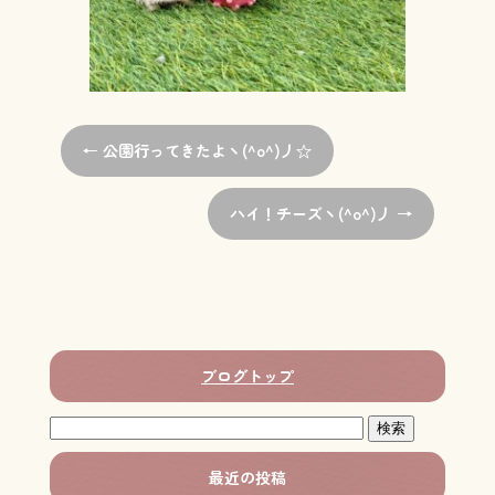
←
公園行ってきたよヽ(^o^)丿☆
ハイ！チーズヽ(^o^)丿
→
ブログトップ
最近の投稿