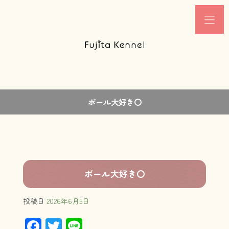
ボール大好き〇
ボール大好き〇
投稿日
2026年6月5日
F
T
Li