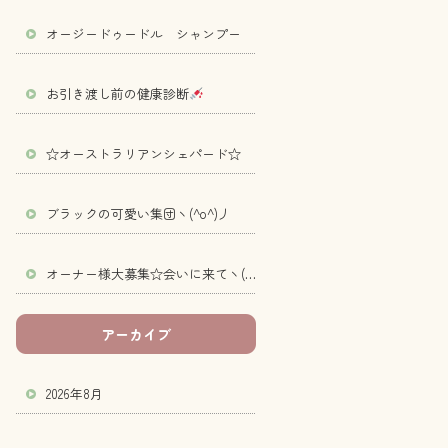
オージードゥードル シャンプー
お引き渡し前の健康診断
☆オーストラリアンシェパード☆
ブラックの可愛い集団ヽ(^o^)丿
オーナー様大募集☆会いに来てヽ(^o^)丿
アーカイブ
2026年8月