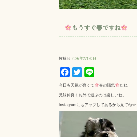
もうすぐ春ですね
投稿日
2026年2月20日
F
T
Li
ac
wi
ne
今日も天気が良くて
春の陽気
だね
e
tt
兄妹仲良くお外で遊ぶのは楽しいね。
b
er
Instagramにもアップしてあるから見てね☆
o
ok