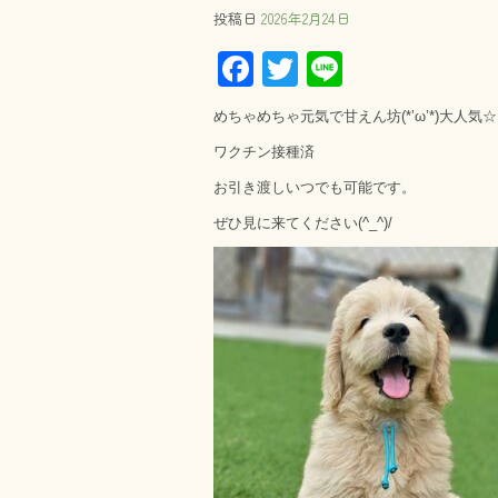
投稿日
2026年2月24日
F
T
Li
ac
wi
ne
めちゃめちゃ元気で甘えん坊(*’ω’*)大人
e
tt
ワクチン接種済
b
er
お引き渡しいつでも可能です。
o
ぜひ見に来てください(^_^)/
ok