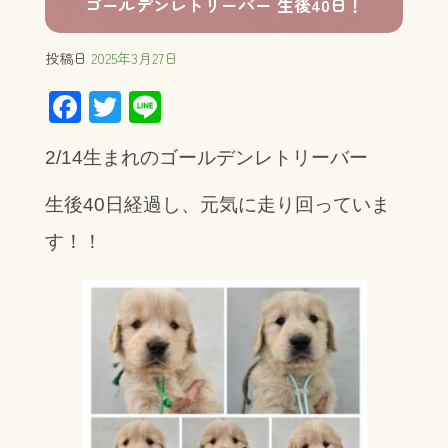
ゴールデンレトリーバー 生後40日！
投稿日
2025年3月27日
F
T
Li
ac
wi
ne
2/14生まれのゴールデンレトリーバー
e
tt
b
er
生後40日経過し、元気に走り回っていま
o
す！！
ok