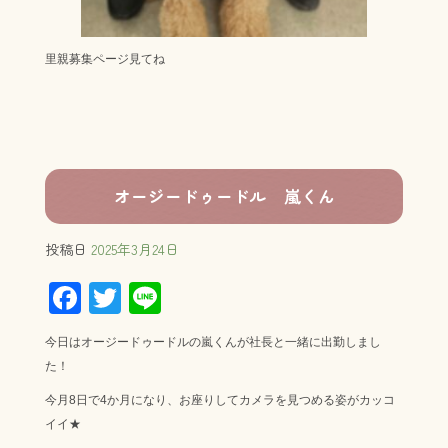
里親募集ページ見てね
オージードゥードル 嵐くん
投稿日
2025年3月24日
F
T
Li
ac
wi
ne
今日はオージードゥードルの嵐くんが社長と一緒に出勤しまし
e
tt
た！
b
er
今月8日で4か月になり、お座りしてカメラを見つめる姿がカッコ
o
イイ★