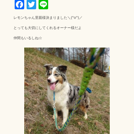
F
T
Li
ac
wi
ne
レモンちゃん里親様決まりました＼(^o^)／
e
tt
とっても大切にしてくれるオーナー様だよ
b
er
仲間もいるしね☆
o
ok