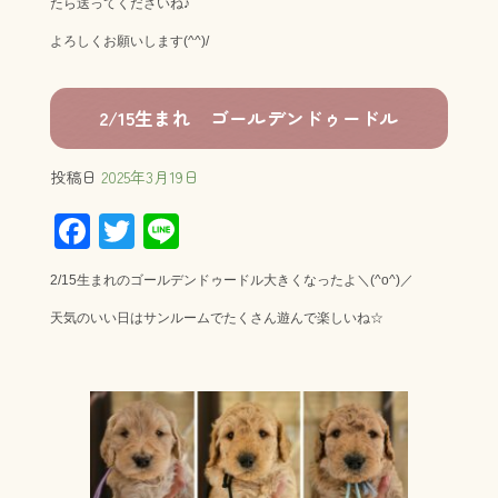
たら送ってくださいね♪
よろしくお願いします(^^)/
2/15生まれ ゴールデンドゥードル
投稿日
2025年3月19日
F
T
Li
ac
wi
ne
2/15生まれのゴールデンドゥードル大きくなったよ＼(^o^)／
e
tt
天気のいい日はサンルームでたくさん遊んで楽しいね☆
b
er
o
ok