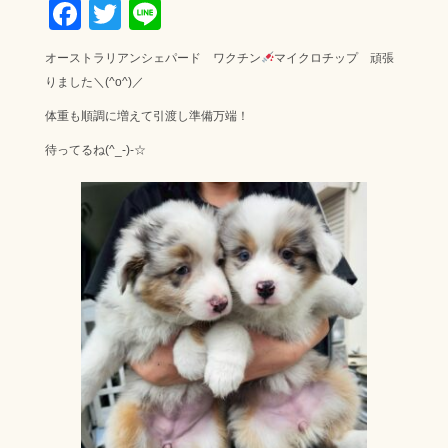
F
T
Li
ac
wi
ne
オーストラリアンシェパード ワクチン
マイクロチップ 頑張
e
tt
りました＼(^o^)／
b
er
体重も順調に増えて引渡し準備万端！
o
待ってるね(^_-)-☆
ok