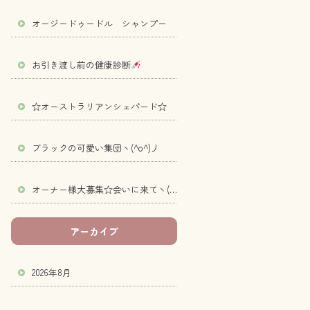
オージードゥードル シャンプー
お引き渡し前の健康診断
☆オーストラリアンシェパード☆
ブラックの可愛い集団ヽ(^o^)丿
オーナー様大募集☆会いに来てヽ(^o^)丿
アーカイブ
2026年8月