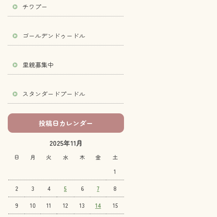
チワプー
ゴールデンドゥードル
里親募集中
スタンダードプードル
投稿日カレンダー
2025年11月
日
月
火
水
木
金
土
1
2
3
4
5
6
7
8
9
10
11
12
13
14
15