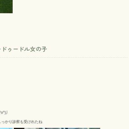
ードゥードル女の子
^)丿
しっかり診察も受けれたね