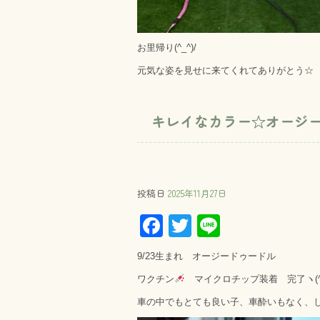
お里帰り(^_^)/
元気な姿を見せに来てくれてありがとう☆
キレイなカラー☆オージ
投稿日
2025年11月27日
F
T
Li
ac
wi
ne
9/23生まれ オージードゥードル
e
tt
ワクチン
マイクロチップ装着 完了ヽ(^o
b
er
車の中でもとても良い子、車酔いもなく、
o