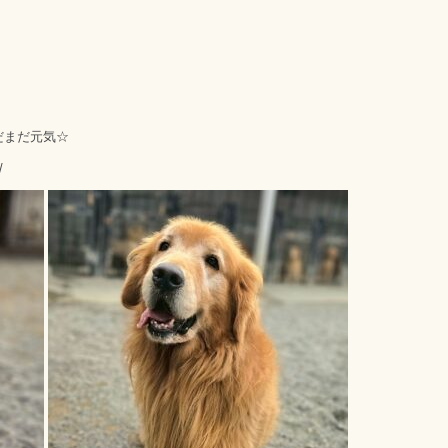
だまだ元気☆
/