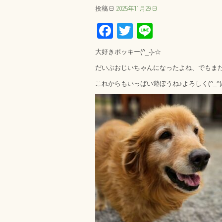
投稿日
2025年11月29日
F
T
Li
ac
wi
ne
大好きポッキー(^_-)-☆
e
tt
だいぶおじいちゃんになったよね、でもま
b
er
これからもいっぱい遊ぼうね♪よろしく(^_^)
o
ok