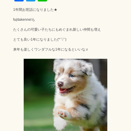
ac
wi
ne
1年間お世話になりました★
e
tt
fujitakennelも
b
er
たくさんの可愛い子たちにもめぐまれ新しい仲間も増え
o
ok
とても良い1年になりました(*’▽’)
来年も楽しくワンダフルな1年になるといいな♬