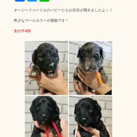
ac
wi
ne
オージードゥードルのパピーたちお目目が開きましたよ～！
e
tt
希少なマールカラーが素敵です！
b
er
女の子4頭
o
ok