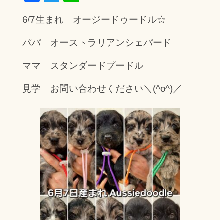
ac
wi
ne
6/7生まれ オージードゥードル☆
e
tt
b
er
パパ オーストラリアンシェパード
o
ママ スタンダードプードル
ok
見学 お問い合わせください＼(^o^)／