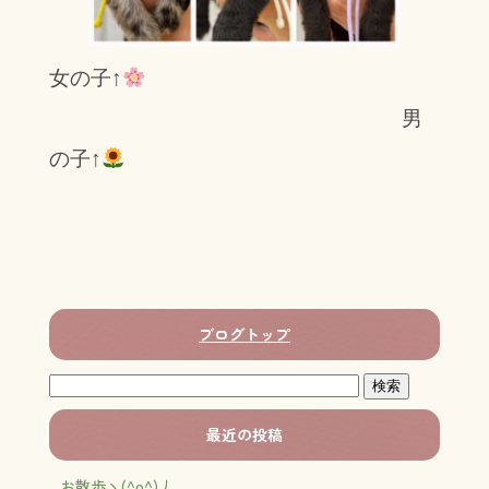
女の子↑
男
の子↑
ブログトップ
最近の投稿
お散歩ヽ(^o^)丿