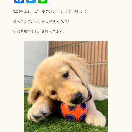
ac
wi
ne
3/13生まれ ゴールデンレトリーバー薄ピンク
e
tt
懐っこくておもちゃ大好きヽ(^o^)丿
b
er
家族募集中！お迎え待ってます。
o
ok