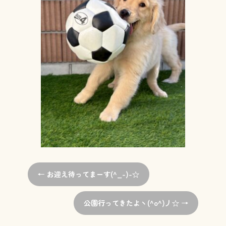
←
お迎え待ってまーす(^_-)-☆
公園行ってきたよヽ(^o^)丿☆
→