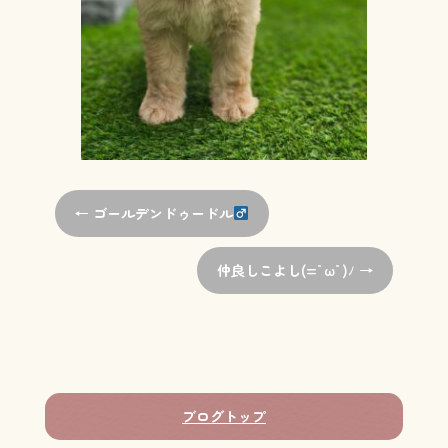
←
ゴールデンドゥードル
仲良しこよし(=ﾟωﾟ)ﾉ
→
ブログトップ