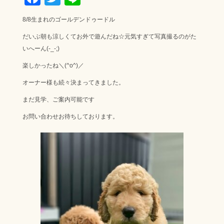
ac
wi
ne
8/8生まれのゴールデンドゥードル
e
tt
だいぶ朝も涼しくてお外で遊んだね☆元気すぎて写真撮るのがた
b
er
いへーん(-_-;)
o
楽しかったね＼(^o^)／
ok
オーナー様も続々決まってきました。
まだ見学、ご案内可能です
お問い合わせお待ちしております。